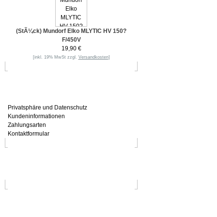
(StÃ¼ck) Mundorf Elko MLYTIC HV 150?
F/450V
19,90 €
[inkl. 19% MwSt zzgl.
Versandkosten
]
Informationen
Privatsphäre und Datenschutz
Kundeninformationen
Zahlungsarten
Kontaktformular
Häufig gesucht
Zu den Favoriten