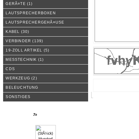
GERÃ¤TE
(1)
LAUTSPRECHERBOXEN
LAUTSPRECHERGEHÃ¤USE
KABEL
(30)
VERBINDER
(139)
19-ZOLL ARTIKEL
(5)
MESSTECHNIK
(1)
CDS
WERKZEUG
(2)
BELEUCHTUNG
SONSTIGES
Neue Produkte