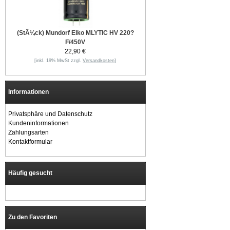
(StÃ¼ck) Mundorf Elko MLYTIC HV 220?
F/450V
22,90 €
[inkl. 19% MwSt zzgl.
Versandkosten
]
Informationen
Privatsphäre und Datenschutz
Kundeninformationen
Zahlungsarten
Kontaktformular
Häufig gesucht
Zu den Favoriten