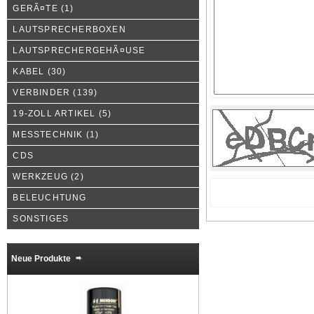
GERÃ¤TE
(1)
LAUTSPRECHERBOXEN
LAUTSPRECHERGEHÃ¤USE
KABEL
(30)
VERBINDER
(139)
19-ZOLL ARTIKEL
(5)
MESSTECHNIK
(1)
CDS
WERKZEUG
(2)
BELEUCHTUNG
SONSTIGES
Neue Produkte