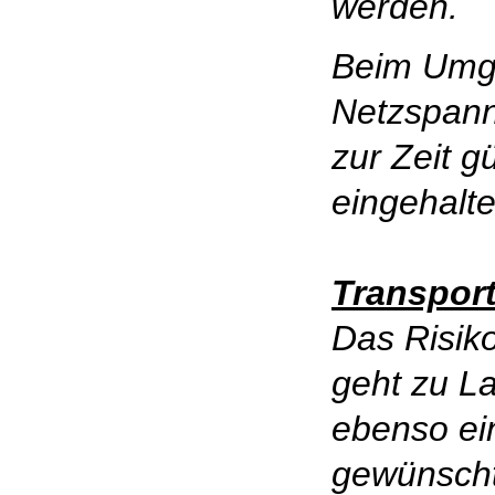
werden.
Beim Umg
Netzspann
zur Zeit g
eingehalt
Transpor
Das Risiko
geht zu La
ebenso ei
gewünscht