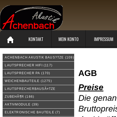
KONTAKT
MEIN KONTO
IMPRESSUM
ACHENBACH AKUSTIK BAUS?TZE
(109)
Allgemeine Geschäftsbed
LAUTSPRECHER HIFI
(117)
AGB
LAUTSPRECHER PA
(170)
WEICHENBAUTEILE
(1275)
Preise
LAUTSPRECHERBAUSÃ¤TZE
Die genan
ZUBEHÃ¶R
(186)
AKTIVMODULE
(39)
Bruttoprei
ELEKTRONISCHE BAUTEILE
(7)