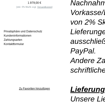
Nachnahm
1.979,00 €
[inkl. 0% MwSt zzgl.
Versandkosten
]
Vorkasse/
von 2% Sk
Informationen
Lieferunge
Privatsphäre und Datenschutz
Kundeninformationen
ausschlie
Zahlungsarten
Kontaktformular
PayPal.
Andere Za
Häufig gesucht
schriftlic
Zu den Favoriten
Lieferung
Zu Favoriten hinzufügen
Unsere Lie
Wer ist online?