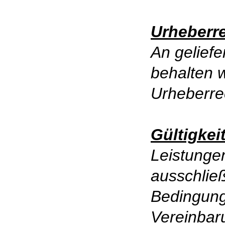
Urheberr
An gelief
behalten 
Urheberre
Gültigkei
Leistunge
ausschließ
Bedingun
Vereinbar