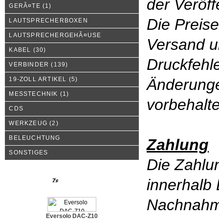
der Veröff
GERÃ¤TE
(1)
Die Preise
LAUTSPRECHERBOXEN
LAUTSPRECHERGEHÃ¤USE
Versand u
KABEL
(30)
Druckfehle
VERBINDER
(139)
19-ZOLL ARTIKEL
(5)
Änderunge
MESSTECHNIK
(1)
vorbehalt
CDS
WERKZEUG
(2)
BELEUCHTUNG
Zahlung
SONSTIGES
Die Zahlun
innerhalb
Neue Produkte
Nachnah
Eversolo DAC-Z10