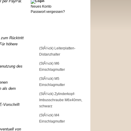
 per PayPal.
Neues Konto
Passwort vergessen?
Top of the Shop
t zum Rücktritt
 Für höhere
1
(StÃ¼ck) Leiterplatten-
Distanzhalter
2
(StÃ¼ck) M6
Benutzung des
Einschlagmutter
3
(StÃ¼ck) M5
benen
Einschlagmutter
 als de
m
4
(StÃ¼ck) Zylinderkopf-
Imbusschraube M6x40mm,
-Vorschrift
schwarz
5
(StÃ¼ck) M4
Einschlagmutter
eventuell von