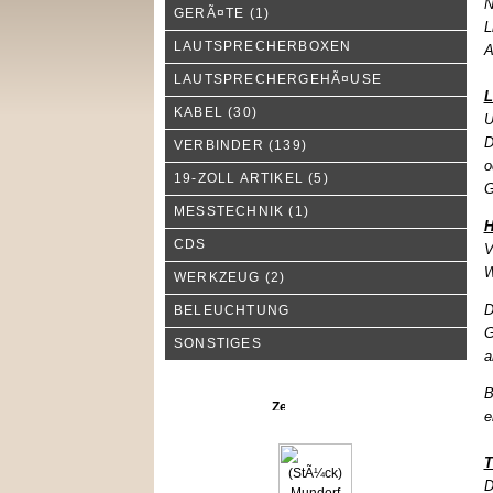
N
GERÃ¤TE
(1)
L
LAUTSPRECHERBOXEN
A
LAUTSPRECHERGEHÃ¤USE
L
KABEL
(30)
U
D
VERBINDER
(139)
o
19-ZOLL ARTIKEL
(5)
G
MESSTECHNIK
(1)
H
CDS
V
W
WERKZEUG
(2)
D
BELEUCHTUNG
G
SONSTIGES
a
B
Neue Produkte
e
T
D