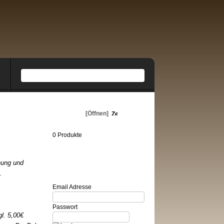
Warenkorb
[Öffnen]
0 Produkte
hung und
Login
.
Email Adresse
Passwort
l. 5,00€