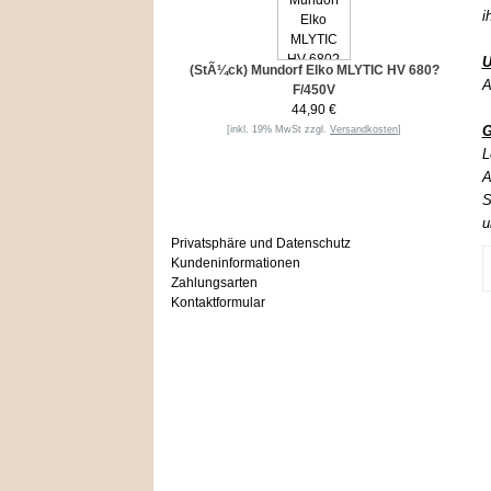
i
U
(StÃ¼ck) Mundorf Elko MLYTIC HV 680?
A
F/450V
44,90 €
G
[inkl. 19% MwSt zzgl.
Versandkosten
]
L
A
Informationen
S
u
Privatsphäre und Datenschutz
Kundeninformationen
Zahlungsarten
Kontaktformular
Häufig gesucht
Zu den Favoriten