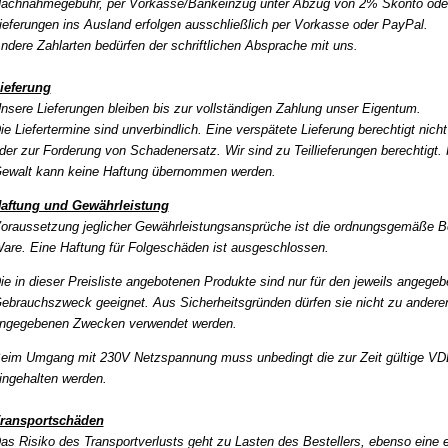
achnahmegebühr,
per Vorkasse/Bankeinzug unter Abzug von 2% Skonto oder
ieferungen ins Ausland erfolgen ausschließlich per Vorkasse oder PayPal.
ndere Zahlarten bedürfen der schriftlichen Absprache mit uns.
ieferung
nsere Lieferungen bleiben bis zur vollständigen Zahlung unser Eigentum.
ie Liefertermine sind unverbindlich. Eine verspätete Lieferung berechtigt nich
der zur Forderung von Schadenersatz. Wir sind zu Teillieferungen berechtigt.
ewalt kann keine Haftung übernommen werden.
aftung und Gewährleistung
oraussetzung jeglicher Gewährleistungsansprüche ist die ordnungsgemäße 
are. Eine Haftung für Folgeschäden ist ausgeschlossen.
ie in dieser Preisliste angebotenen Produkte sind nur für den jeweils angege
ebrauchszweck geeignet. Aus Sicherheitsgründen dürfen sie nicht zu anderen
ngegebenen Zwecken verwendet werden.
eim Umgang mit 230V Netzspannung muss unbedingt die zur Zeit gültige VDE
ingehalten werden.
ransportschäden
as Risiko des Transportverlusts geht zu Lasten des Bestellers, ebenso eine 