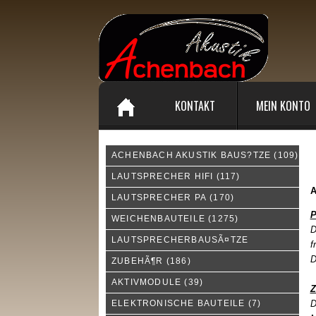
KONTAKT
MEIN KONTO
ACHENBACH AKUSTIK BAUS?TZE
(109)
A
LAUTSPRECHER HIFI
(117)
LAUTSPRECHER PA
(170)
P
WEICHENBAUTEILE
(1275)
D
LAUTSPRECHERBAUSÃ¤TZE
f
D
ZUBEHÃ¶R
(186)
AKTIVMODULE
(39)
Z
ELEKTRONISCHE BAUTEILE
(7)
D