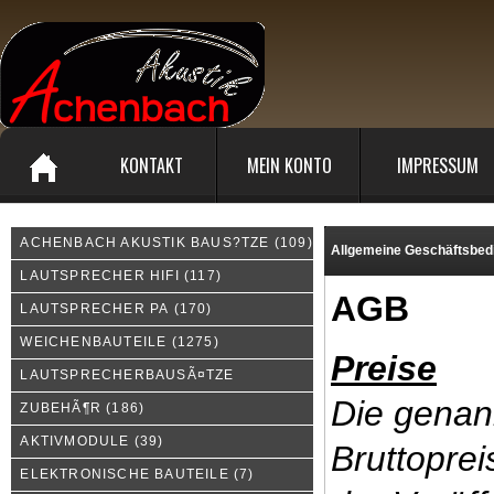
KONTAKT
MEIN KONTO
IMPRESSUM
ACHENBACH AKUSTIK BAUS?TZE
(109)
Allgemeine Geschäftsbed
LAUTSPRECHER HIFI
(117)
AGB
LAUTSPRECHER PA
(170)
WEICHENBAUTEILE
(1275)
Preise
LAUTSPRECHERBAUSÃ¤TZE
Die genan
ZUBEHÃ¶R
(186)
AKTIVMODULE
(39)
Bruttoprei
ELEKTRONISCHE BAUTEILE
(7)