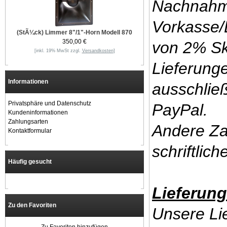
Nachnahm
Vorkasse/
(StÃ¼ck) Limmer 8"/1"-Horn Modell 870
350,00 €
von 2% Sk
[inkl. 19% MwSt zzgl.
Versandkosten
]
Lieferunge
Informationen
ausschlie
Privatsphäre und Datenschutz
PayPal.
Kundeninformationen
Zahlungsarten
Andere Za
Kontaktformular
schriftlic
Häufig gesucht
Lieferung
Zu den Favoriten
Unsere Lie