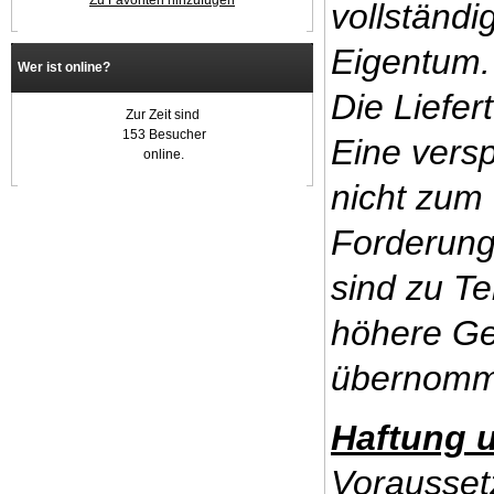
Zu Favoriten hinzufügen
vollständ
Eigentum.
Wer ist online?
Die Liefer
Zur Zeit sind
153 Besucher
Eine versp
online.
nicht zum 
Forderung
sind zu Te
höhere Ge
übernomm
Haftung 
Vorausset