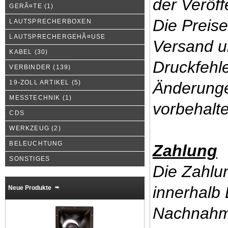
der Veröff
GERÃ¤TE
(1)
Die Preise
LAUTSPRECHERBOXEN
LAUTSPRECHERGEHÃ¤USE
Versand u
KABEL
(30)
Druckfehle
VERBINDER
(139)
19-ZOLL ARTIKEL
(5)
Änderunge
MESSTECHNIK
(1)
vorbehalt
CDS
WERKZEUG
(2)
BELEUCHTUNG
Zahlung
SONSTIGES
Die Zahlun
innerhalb
Neue Produkte
Nachnah