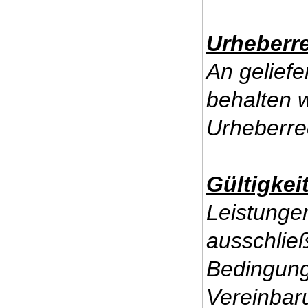
Urheberr
An gelief
behalten 
Urheberre
Gültigkei
Leistunge
ausschließ
Bedingun
Vereinbar