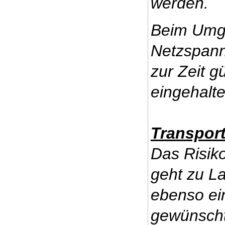
werden.
Beim Umg
Netzspann
zur Zeit g
eingehalt
Transpor
Das Risiko
geht zu La
ebenso ei
gewünscht