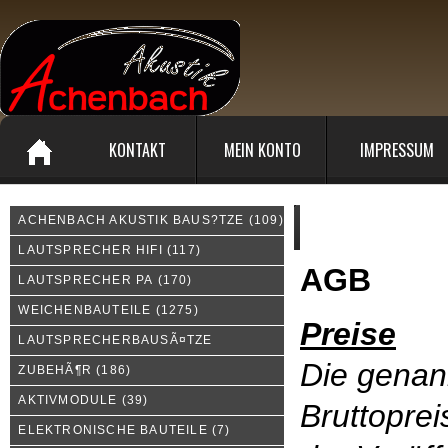
KONTAKT
MEIN KONTO
IMPRESSUM
ACHENBACH AKUSTIK BAUS?TZE
(109)
Allgemeine Geschäftsbed
LAUTSPRECHER HIFI
(117)
AGB
LAUTSPRECHER PA
(170)
WEICHENBAUTEILE
(1275)
Preise
LAUTSPRECHERBAUSÃ¤TZE
Die genan
ZUBEHÃ¶R
(186)
AKTIVMODULE
(39)
Bruttoprei
ELEKTRONISCHE BAUTEILE
(7)