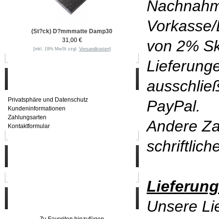
Nachnahm
Vorkasse/
(St?ck) D?mmmatte Damp30
31,00 €
von 2% Sk
[inkl. 19% MwSt zzgl.
Versandkosten
]
Lieferunge
Informationen
ausschlie
Privatsphäre und Datenschutz
PayPal.
Kundeninformationen
Zahlungsarten
Andere Za
Kontaktformular
schriftlic
Häufig gesucht
Lieferung
Zu den Favoriten
Unsere Lie