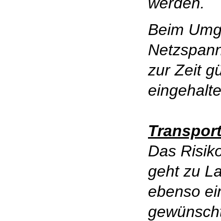
werden.
Beim Umg
Netzspann
zur Zeit g
eingehalt
Transpor
Das Risiko
geht zu La
ebenso ei
gewünscht