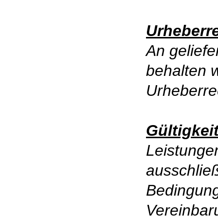
Urheberr
An gelief
behalten 
Urheberre
Gültigkei
Leistunge
ausschließ
Bedingun
Vereinbar