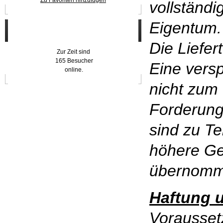
Zu Favoriten hinzufügen
vollständ
Eigentum.
Wer ist online?
Die Liefer
Zur Zeit sind
165 Besucher
Eine versp
online.
nicht zum 
Forderung
sind zu Te
höhere Ge
übernomm
Haftung 
Vorausset