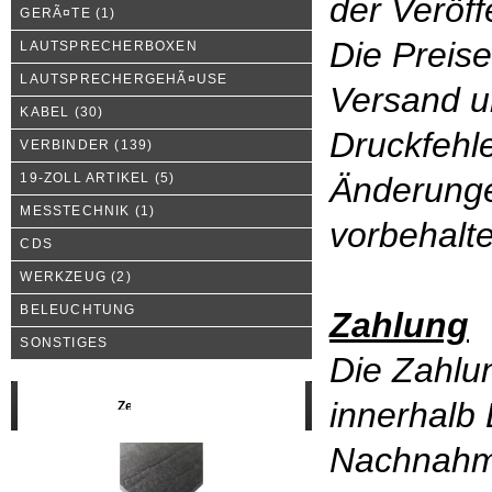
der Veröff
GERÃ¤TE
(1)
Die Preise
LAUTSPRECHERBOXEN
LAUTSPRECHERGEHÃ¤USE
Versand u
KABEL
(30)
Druckfehle
VERBINDER
(139)
19-ZOLL ARTIKEL
(5)
Änderunge
MESSTECHNIK
(1)
vorbehalt
CDS
WERKZEUG
(2)
BELEUCHTUNG
Zahlung
SONSTIGES
Die Zahlun
innerhalb
Neue Produkte
Nachnah