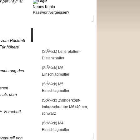
 per PayPal.
Neues Konto
Passwort vergessen?
Top of the Shop
t zum Rücktritt
 Für höhere
1
(StÃ¼ck) Leiterplatten-
Distanzhalter
2
(StÃ¼ck) M6
Benutzung des
Einschlagmutter
3
(StÃ¼ck) M5
benen
Einschlagmutter
 als de
m
4
(StÃ¼ck) Zylinderkopf-
Imbusschraube M6x40mm,
-Vorschrift
schwarz
5
(StÃ¼ck) M4
Einschlagmutter
eventuell von