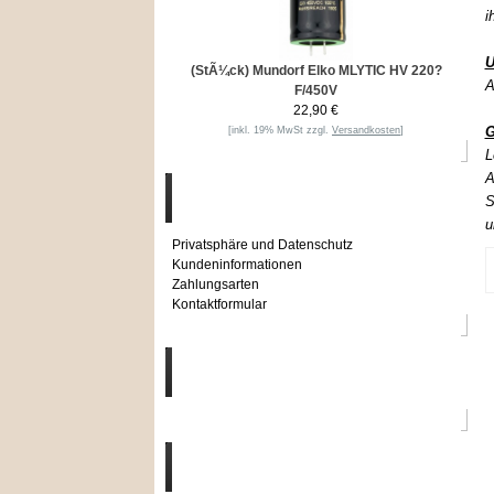
i
U
(StÃ¼ck) Mundorf Elko MLYTIC HV 220?
A
F/450V
22,90 €
G
[inkl. 19% MwSt zzgl.
Versandkosten
]
L
A
Informationen
S
u
Privatsphäre und Datenschutz
Kundeninformationen
Zahlungsarten
Kontaktformular
Häufig gesucht
Zu den Favoriten