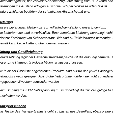
achnahmegebühr,
per Vorkasse/Bankeinzug unter Abzug von 2% Skonto oder
ieferungen ins Ausland erfolgen ausschließlich per Vorkasse oder PayPal.
ndere Zahlarten bedürfen der schriftlichen Absprache mit uns.
ieferung
nsere Lieferungen bleiben bis zur vollständigen Zahlung unser Eigentum.
ie Liefertermine sind unverbindlich. Eine verspätete Lieferung berechtigt nich
der zur Forderung von Schadenersatz. Wir sind zu Teillieferungen berechtigt.
ewalt kann keine Haftung übernommen werden.
aftung und Gewährleistung
oraussetzung jeglicher Gewährleistungsansprüche ist die ordnungsgemäße 
are. Eine Haftung für Folgeschäden ist ausgeschlossen.
ie in dieser Preisliste angebotenen Produkte sind nur für den jeweils angege
ebrauchszweck geeignet. Aus Sicherheitsgründen dürfen sie nicht zu anderen
ngegebenen Zwecken verwendet werden.
eim Umgang mit 230V Netzspannung muss unbedingt die zur Zeit gültige VDE
ingehalten werden.
ransportschäden
as Risiko des Transportverlusts geht zu Lasten des Bestellers, ebenso eine 