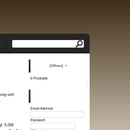
Warenkorb
[Öffnen]
0 Produkte
hung und
Login
.
Email Adresse
Passwort
l. 5,00€