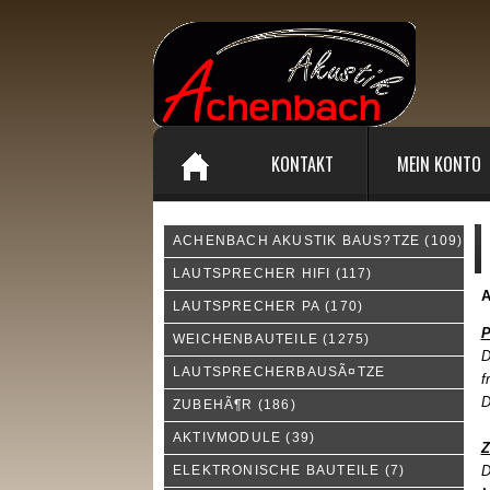
KONTAKT
MEIN KONTO
ACHENBACH AKUSTIK BAUS?TZE
(109)
A
LAUTSPRECHER HIFI
(117)
LAUTSPRECHER PA
(170)
P
WEICHENBAUTEILE
(1275)
D
LAUTSPRECHERBAUSÃ¤TZE
f
D
ZUBEHÃ¶R
(186)
AKTIVMODULE
(39)
Z
ELEKTRONISCHE BAUTEILE
(7)
D