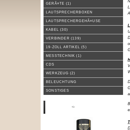
N
GERÃ¤TE
(1)
L
LAUTSPRECHERBOXEN
A
LAUTSPRECHERGEHÃ¤USE
L
KABEL
(30)
U
D
VERBINDER
(139)
o
19-ZOLL ARTIKEL
(5)
G
MESSTECHNIK
(1)
H
CDS
V
W
WERKZEUG
(2)
D
BELEUCHTUNG
G
SONSTIGES
a
B
Neue Produkte
e
T
D