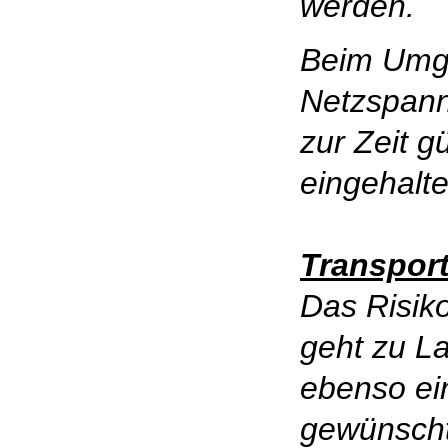
werden.
Beim Umg
Netzspann
zur Zeit g
eingehalt
Transpor
Das Risiko
geht zu La
ebenso ei
gewünscht