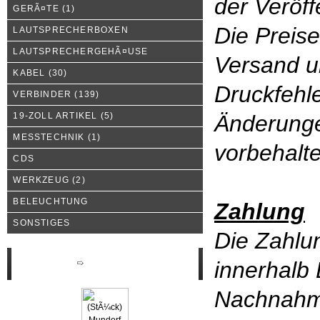
der Veröff
GERÃ¤TE
(1)
Die Preise
LAUTSPRECHERBOXEN
LAUTSPRECHERGEHÃ¤USE
Versand u
KABEL
(30)
Druckfehle
VERBINDER
(139)
19-ZOLL ARTIKEL
(5)
Änderunge
MESSTECHNIK
(1)
vorbehalt
CDS
WERKZEUG
(2)
BELEUCHTUNG
Zahlung
SONSTIGES
Die Zahlun
innerhalb
Neue Produkte
Nachnah