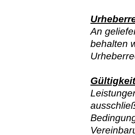
Urheberr
An gelief
behalten 
Urheberre
Gültigkei
Leistunge
ausschließ
Bedingun
Vereinbar