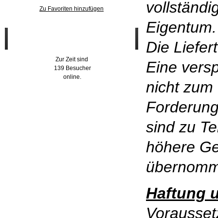
vollständ
Zu Favoriten hinzufügen
Eigentum.
Wer ist online?
Die Liefer
Zur Zeit sind
Eine versp
139 Besucher
online.
nicht zum 
Forderung
sind zu Te
höhere Ge
übernomm
Haftung 
Vorausset