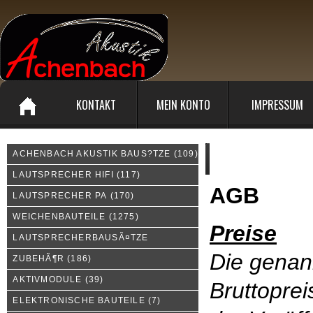
KONTAKT
MEIN KONTO
IMPRESSUM
ACHENBACH AKUSTIK BAUS?TZE
(109)
Allgemeine Geschäftsbed
LAUTSPRECHER HIFI
(117)
AGB
LAUTSPRECHER PA
(170)
WEICHENBAUTEILE
(1275)
Preise
LAUTSPRECHERBAUSÃ¤TZE
Die genan
ZUBEHÃ¶R
(186)
AKTIVMODULE
(39)
Bruttoprei
ELEKTRONISCHE BAUTEILE
(7)