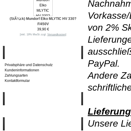
Nachnahm
Vorkasse/
(StÃ¼ck) Mundorf Elko MLYTIC HV 330?
F/450V
von 2% Sk
39,90 €
[inkl. 19% MwSt zzgl.
Versandkosten
]
Lieferunge
ausschlie
Informationen
PayPal.
Privatsphäre und Datenschutz
Kundeninformationen
Andere Za
Zahlungsarten
Kontaktformular
schriftlic
Häufig gesucht
Lieferung
Unsere Lie
Zu den Favoriten