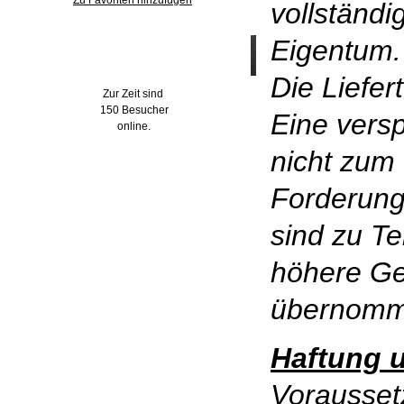
Zu Favoriten hinzufügen
vollständ
Eigentum.
Wer ist online?
Die Liefer
Zur Zeit sind
150 Besucher
Eine versp
online.
nicht zum 
Forderung
sind zu Te
höhere Ge
übernomm
Haftung 
Vorausset