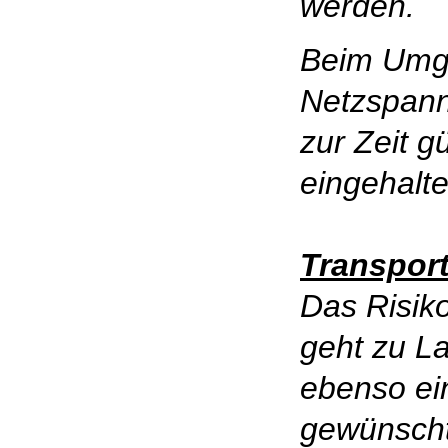
werden.
Beim Umg
Netzspann
zur Zeit g
eingehalt
Transpor
Das Risiko
geht zu La
ebenso ei
gewünscht