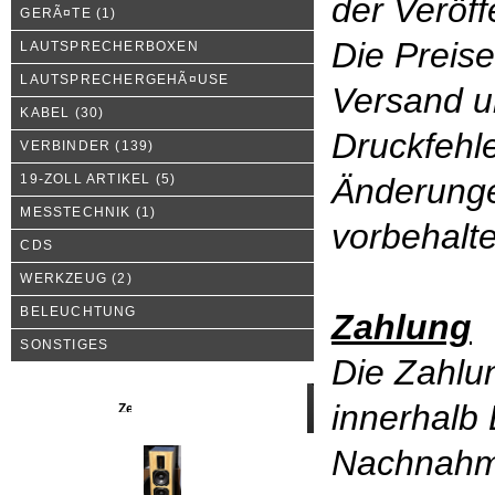
der Veröff
GERÃ¤TE
(1)
Die Preise
LAUTSPRECHERBOXEN
LAUTSPRECHERGEHÃ¤USE
Versand u
KABEL
(30)
Druckfehle
VERBINDER
(139)
19-ZOLL ARTIKEL
(5)
Änderunge
MESSTECHNIK
(1)
vorbehalt
CDS
WERKZEUG
(2)
BELEUCHTUNG
Zahlung
SONSTIGES
Die Zahlun
innerhalb
Neue Produkte
Nachnah