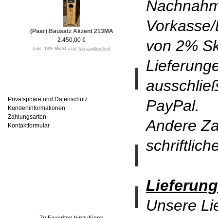
Nachnahm
Vorkasse/
(Paar) Bausatz Akzent 213MA
2.450,00 €
von 2% Sk
[inkl. 19% MwSt zzgl.
Versandkosten
]
Lieferunge
Informationen
ausschlie
Privatsphäre und Datenschutz
PayPal.
Kundeninformationen
Zahlungsarten
Andere Za
Kontaktformular
schriftlic
Häufig gesucht
Lieferung
Zu den Favoriten
Unsere Lie