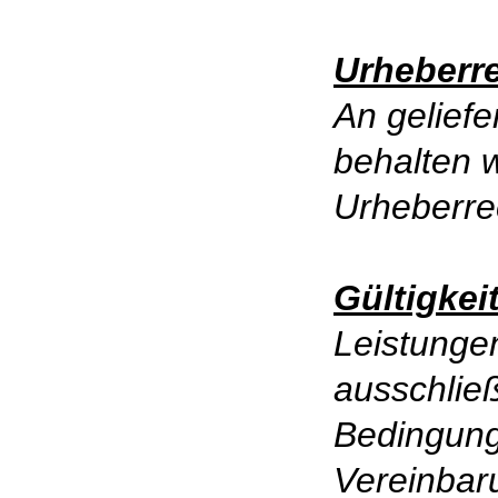
Urheberr
An gelief
behalten 
Urheberre
Gültigkei
Leistunge
ausschließ
Bedingun
Vereinbar