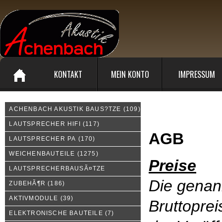
KONTAKT
MEIN KONTO
IMPRESSUM
ACHENBACH AKUSTIK BAUS?TZE
(109)
Allgemeine Geschäftsbed
LAUTSPRECHER HIFI
(117)
AGB
LAUTSPRECHER PA
(170)
WEICHENBAUTEILE
(1275)
Preise
LAUTSPRECHERBAUSÃ¤TZE
Die genan
ZUBEHÃ¶R
(186)
AKTIVMODULE
(39)
Bruttoprei
ELEKTRONISCHE BAUTEILE
(7)