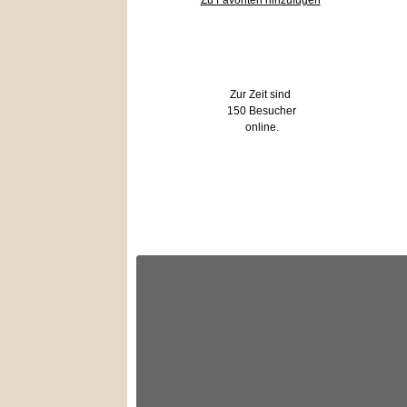
Zu Favoriten hinzufügen
Wer ist online?
Zur Zeit sind
150 Besucher
online.