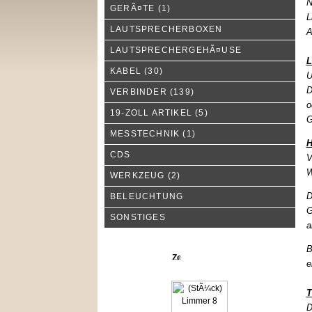
N
GERÃ¤TE
(1)
L
LAUTSPRECHERBOXEN
A
LAUTSPRECHERGEHÃ¤USE
L
KABEL
(30)
U
D
VERBINDER
(139)
o
19-ZOLL ARTIKEL
(5)
G
MESSTECHNIK
(1)
H
CDS
V
W
WERKZEUG
(2)
D
BELEUCHTUNG
G
SONSTIGES
a
B
Neue Produkte
e
T
D