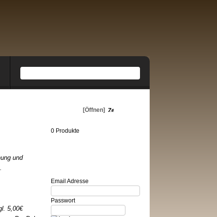
Warenkorb
[Öffnen]
0 Produkte
hung und
Login
.
Email Adresse
Passwort
l. 5,00€