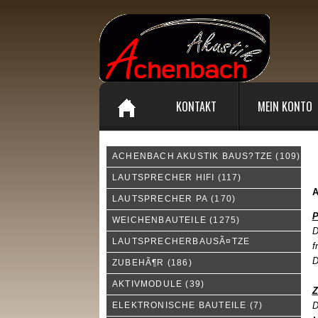
KONTAKT
MEIN KONTO
ACHENBACH AKUSTIK BAUS?TZE
(109)
A
LAUTSPRECHER HIFI
(117)
LAUTSPRECHER PA
(170)
P
WEICHENBAUTEILE
(1275)
D
LAUTSPRECHERBAUSÃ¤TZE
f
D
ZUBEHÃ¶R
(186)
AKTIVMODULE
(39)
Z
ELEKTRONISCHE BAUTEILE
(7)
D