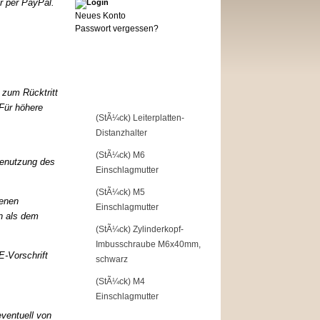
 per PayPal.
Neues Konto
Passwort vergessen?
Top of the Shop
t zum Rücktritt
 Für höhere
1
(StÃ¼ck) Leiterplatten-
Distanzhalter
2
(StÃ¼ck) M6
Benutzung des
Einschlagmutter
3
(StÃ¼ck) M5
benen
Einschlagmutter
 als de
m
4
(StÃ¼ck) Zylinderkopf-
Imbusschraube M6x40mm,
-Vorschrift
schwarz
5
(StÃ¼ck) M4
Einschlagmutter
eventuell von