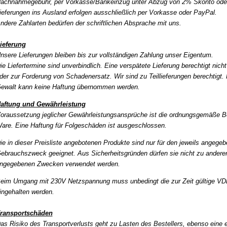
achnahmegebühr,
per Vorkasse/Bankeinzug unter Abzug von 2% Skonto oder
ieferungen ins Ausland erfolgen ausschließlich per Vorkasse oder PayPal.
ndere Zahlarten bedürfen der schriftlichen Absprache mit uns.
ieferung
nsere Lieferungen bleiben bis zur vollständigen Zahlung unser Eigentum.
ie Liefertermine sind unverbindlich. Eine verspätete Lieferung berechtigt nich
der zur Forderung von Schadenersatz. Wir sind zu Teillieferungen berechtigt.
ewalt kann keine Haftung übernommen werden.
aftung und Gewährleistung
oraussetzung jeglicher Gewährleistungsansprüche ist die ordnungsgemäße 
are. Eine Haftung für Folgeschäden ist ausgeschlossen.
ie in dieser Preisliste angebotenen Produkte sind nur für den jeweils angege
ebrauchszweck geeignet. Aus Sicherheitsgründen dürfen sie nicht zu anderen
ngegebenen Zwecken verwendet werden.
eim Umgang mit 230V Netzspannung muss unbedingt die zur Zeit gültige VDE
ingehalten werden.
ransportschäden
as Risiko des Transportverlusts geht zu Lasten des Bestellers, ebenso eine 