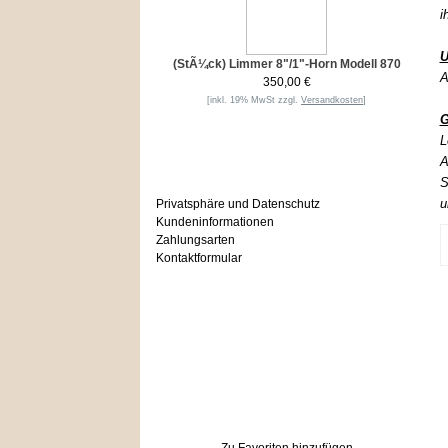
i
U
(StÃ¼ck) Limmer 8"/1"-Horn Modell 870
A
350,00 €
[inkl. 19% MwSt zzgl.
Versandkosten
]
G
L
Informationen
A
S
u
Privatsphäre und Datenschutz
Kundeninformationen
Zahlungsarten
Kontaktformular
Häufig gesucht
Zu den Favoriten