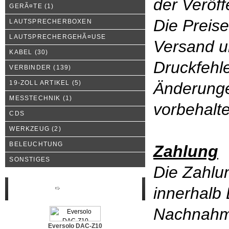
der Veröff
GERÃ¤TE
(1)
Die Preise
LAUTSPRECHERBOXEN
LAUTSPRECHERGEHÃ¤USE
Versand u
KABEL
(30)
Druckfehle
VERBINDER
(139)
19-ZOLL ARTIKEL
(5)
Änderunge
MESSTECHNIK
(1)
vorbehalt
CDS
WERKZEUG
(2)
BELEUCHTUNG
Zahlung
SONSTIGES
Die Zahlun
innerhalb
Neue Produkte
Nachnah
Eversolo DAC-Z10