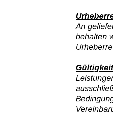
Urheberr
An gelief
behalten 
Urheberre
Gültigkei
Leistunge
ausschließ
Bedingun
Vereinbar