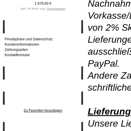
Nachnahm
1.979,00 €
[inkl. 0% MwSt zzgl.
Versandkosten
]
Vorkasse/
von 2% Sk
Informationen
Lieferunge
Privatsphäre und Datenschutz
Kundeninformationen
ausschlie
Zahlungsarten
Kontaktformular
PayPal.
Andere Za
Häufig gesucht
schriftlic
Zu den Favoriten
Lieferung
Zu Favoriten hinzufügen
Unsere Lie
Wer ist online?