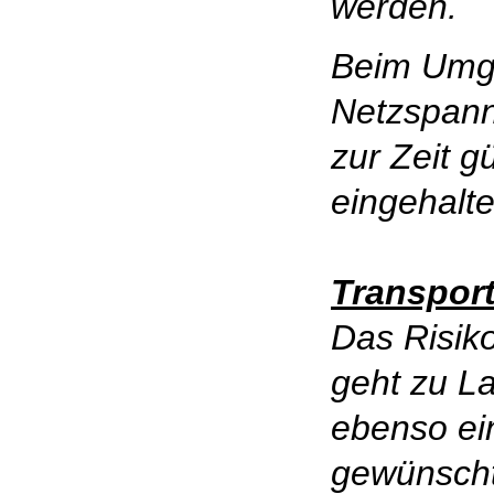
werden.
Beim Umg
Netzspann
zur Zeit g
eingehalt
Transpor
Das Risiko
geht zu La
ebenso ei
gewünscht