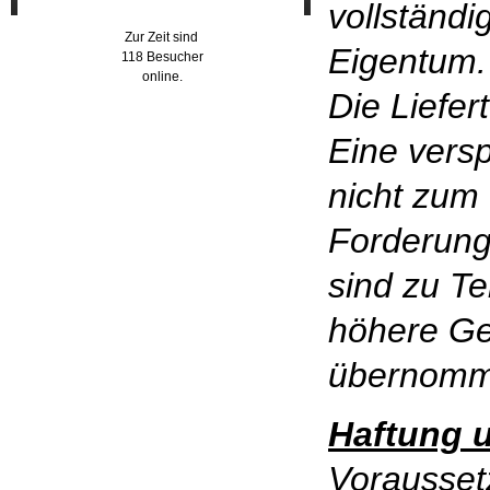
vollständ
Zur Zeit sind
Eigentum.
118 Besucher
online.
Die Liefer
Eine versp
nicht zum 
Forderung
sind zu Te
höhere Ge
übernomm
Haftung 
Vorausset