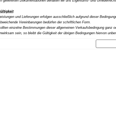
n gelieferten Dokumentationen behalten wir uns Eigentums- und Urheberrecht
ültigkeit
eistungen und Lieferungen erfolgen ausschließlich aufgrund dieser Bedingung
bweichende Vereinbarungen bedürfen der schriftlichen Form.
ollten einzelne Bestimmungen dieser allgemeinen Verkaufsbedingung ganz od
nwirksam sein, so bleibt die Gültigkeit der übrigen Bedingungen hiervon unber
Weit