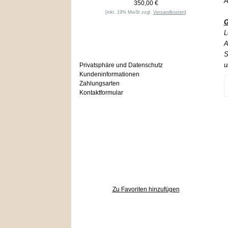
A
350,00 €
[inkl. 19% MwSt zzgl.
Versandkosten
]
G
L
Informationen
A
S
u
Privatsphäre und Datenschutz
Kundeninformationen
Zahlungsarten
Kontaktformular
Häufig gesucht
Zu den Favoriten
Zu Favoriten hinzufügen
Wer ist online?