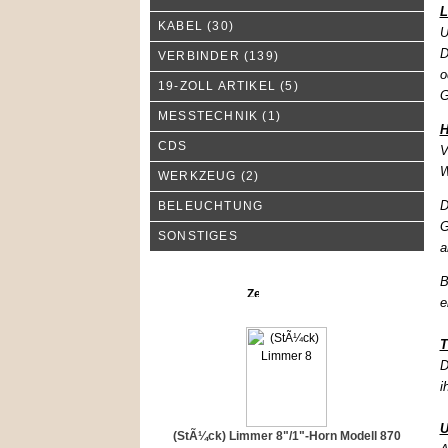
L
KABEL
(30)
U
D
VERBINDER
(139)
o
19-ZOLL ARTIKEL
(5)
G
MESSTECHNIK
(1)
H
CDS
V
W
WERKZEUG
(2)
D
BELEUCHTUNG
G
SONSTIGES
a
B
Neue Produkte
e
T
D
i
U
(StÃ¼ck) Limmer 8"/1"-Horn Modell 870