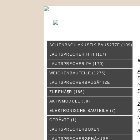
KONTAKT
MEIN KONTO
ACHENBACH AKUSTIK BAUS?TZE
(109)
A
LAUTSPRECHER HIFI
(117)
LAUTSPRECHER PA
(170)
P
WEICHENBAUTEILE
(1275)
D
LAUTSPRECHERBAUSÃ¤TZE
f
D
ZUBEHÃ¶R
(186)
AKTIVMODULE
(39)
Z
ELEKTRONISCHE BAUTEILE
(7)
D
N
GERÃ¤TE
(1)
L
LAUTSPRECHERBOXEN
A
LAUTSPRECHERGEHÃ¤USE