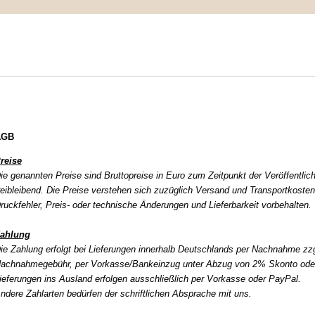
IMPRESSUM
MEIN WARENKORB
ZUR KASSE
llgemeine Geschäftsbedingungen
AGB
reise
ie genannten Preise sind Bruttopreise in Euro zum Zeitpunkt der Veröffentlic
reibleibend. Die Preise verstehen sich zuzüglich Versand und Transportkosten
ruckfehler, Preis- oder technische Änderungen und Lieferbarkeit vorbehalten.
ahlung
ie Zahlung erfolgt bei Lieferungen innerhalb Deutschlands per Nachnahme
zzg
achnahmegebühr,
per Vorkasse/Bankeinzug unter Abzug von 2% Skonto oder
ieferungen ins Ausland erfolgen ausschließlich per Vorkasse oder PayPal.
ndere Zahlarten bedürfen der schriftlichen Absprache mit uns.