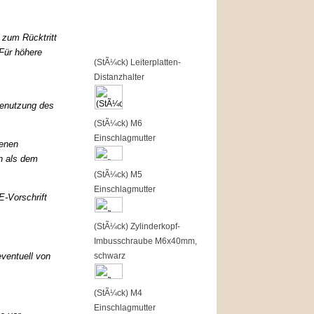
Top of the Shop
t zum Rücktritt
 Für höhere
1
(StÃ¼ck) Leiterplatten-
Distanzhalter
Benutzung des
2
(StÃ¼ck) M6
Einschlagmutter
benen
 als de
m
3
(StÃ¼ck) M5
Einschlagmutter
-Vorschrift
4
(StÃ¼ck) Zylinderkopf-
Imbusschraube M6x40mm,
eventuell von
schwarz
5
(StÃ¼ck) M4
Einschlagmutter