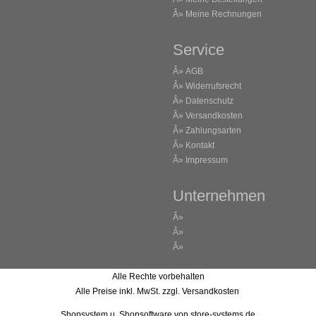
Â»
Meine Rechnungen
Service
Â»
AGB
Â»
Widerrufsrecht
Â»
Datenschutz
Â»
Versandkosten
Â»
Zahlungsarten
Â»
Kontakt
Â»
Impressum
Unternehmen
Â»
Â»
Â»
Alle Rechte vorbehalten
Alle Preise inkl. MwSt. zzgl. Versandkosten
Shopsystem u. Shopsoftware
von store-systems.de