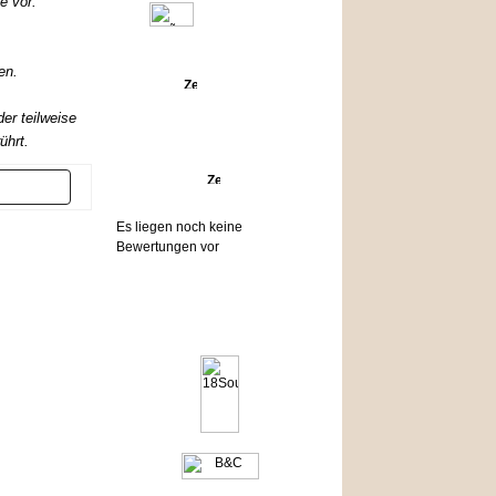
e vor.
en.
Angebote
er teilweise
ührt.
Bewertungen
er
Es liegen noch keine
Bewertungen vor
Hersteller