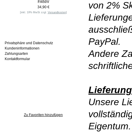
F/450V
von 2% Sk
34,90 €
[inkl. 19% MwSt zzgl.
Versandkosten
]
Lieferunge
ausschlie
Informationen
PayPal.
Privatsphäre und Datenschutz
Kundeninformationen
Andere Za
Zahlungsarten
Kontaktformular
schriftlic
Häufig gesucht
Lieferung
Unsere Lie
Zu den Favoriten
vollständ
Zu Favoriten hinzufügen
Eigentum.