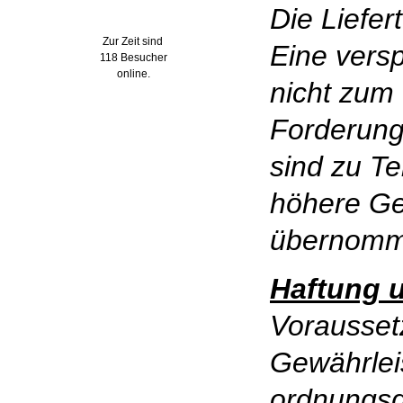
Wer ist online?
Die Liefer
Zur Zeit sind
Eine versp
118 Besucher
online.
nicht zum 
Forderung
sind zu Te
höhere Ge
übernomm
Haftung 
Vorausset
Gewährlei
ordnungs