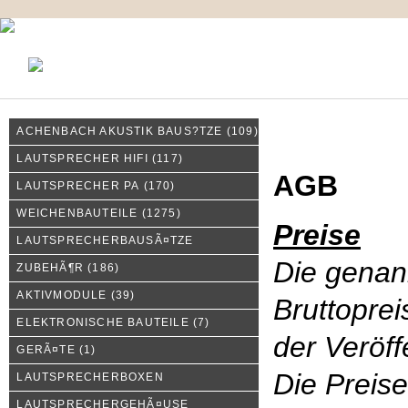
KONTAKT
MEIN KONTO
IMPRESSUM
ACHENBACH AKUSTIK BAUS?TZE
(109)
Allgemeine Geschäftsbed
LAUTSPRECHER HIFI
(117)
AGB
LAUTSPRECHER PA
(170)
WEICHENBAUTEILE
(1275)
Preise
LAUTSPRECHERBAUSÃ¤TZE
Die genan
ZUBEHÃ¶R
(186)
AKTIVMODULE
(39)
Bruttoprei
ELEKTRONISCHE BAUTEILE
(7)
der Veröff
GERÃ¤TE
(1)
Die Preise
LAUTSPRECHERBOXEN
LAUTSPRECHERGEHÃ¤USE