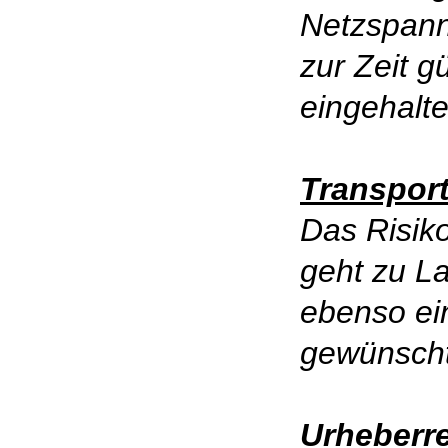
Netzspann
zur Zeit g
eingehalt
Transpor
Das Risiko
geht zu La
ebenso ei
gewünscht
Urheberr