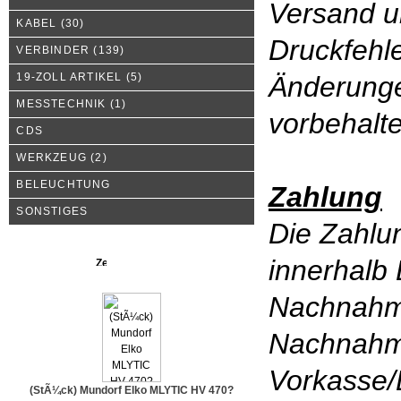
Versand u
KABEL
(30)
Druckfehle
VERBINDER
(139)
19-ZOLL ARTIKEL
(5)
Änderunge
MESSTECHNIK
(1)
vorbehalt
CDS
WERKZEUG
(2)
BELEUCHTUNG
Zahlung
SONSTIGES
Die Zahlun
innerhalb
Neue Produkte
Nachnah
Nachnahm
Vorkasse/
(StÃ¼ck) Mundorf Elko MLYTIC HV 470?