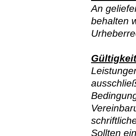
An gelief
behalten 
Urheberre
Gültigkei
Leistunge
ausschließ
Bedingun
Vereinbar
schriftlic
Sollten e