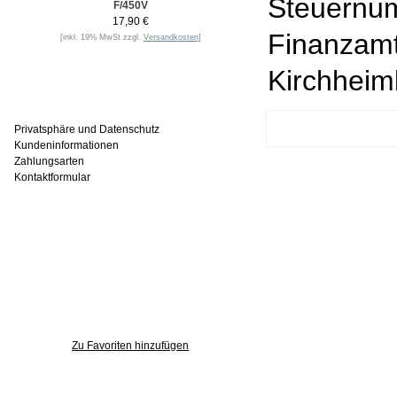
Steuernum
F/450V
17,90 €
Finanzam
[inkl. 19% MwSt zzgl.
Versandkosten
]
Kirchhei
Informationen
Privatsphäre und Datenschutz
Kundeninformationen
Zahlungsarten
Kontaktformular
Häufig gesucht
Zu den Favoriten
Zu Favoriten hinzufügen