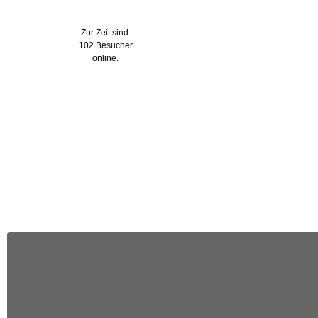
Wer ist online?
Zur Zeit sind
102 Besucher
online.