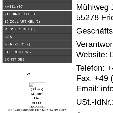
Mühlweg 
KABEL
(30)
VERBINDER
(139)
55278 Fr
19-ZOLL ARTIKEL
(5)
Geschäfts
MESSTECHNIK
(1)
CDS
Verantwort
WERKZEUG
(2)
Website: 
BELEUCHTUNG
SONSTIGES
Telefon: 
Neue Produkte
Fax: +49 
Email: inf
USt.-IdNr
(StÃ¼ck) Mundorf Elko MLYTIC HV 100?