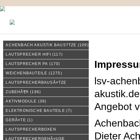
KONTAKT
MEIN KONTO
IMPRESSUM
ACHENBACH AKUSTIK BAUS?TZE
(109)
Impressum
LAUTSPRECHER HIFI
(117)
Impress
LAUTSPRECHER PA
(170)
WEICHENBAUTEILE
(1275)
lsv-achen
LAUTSPRECHERBAUSÃ¤TZE
akustik.de
ZUBEHÃ¶R
(186)
AKTIVMODULE
(39)
Angebot 
ELEKTRONISCHE BAUTEILE
(7)
Achenbac
GERÃ¤TE
(1)
LAUTSPRECHERBOXEN
Dieter Ac
LAUTSPRECHERGEHÃ¤USE