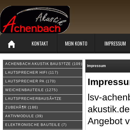
KONTAKT
MEIN KONTO
IMPRESSUM
ACHENBACH AKUSTIK BAUS?TZE
(109)
Impressum
LAUTSPRECHER HIFI
(117)
Impress
LAUTSPRECHER PA
(170)
WEICHENBAUTEILE
(1275)
lsv-achen
LAUTSPRECHERBAUSÃ¤TZE
akustik.de
ZUBEHÃ¶R
(186)
AKTIVMODULE
(39)
Angebot 
ELEKTRONISCHE BAUTEILE
(7)