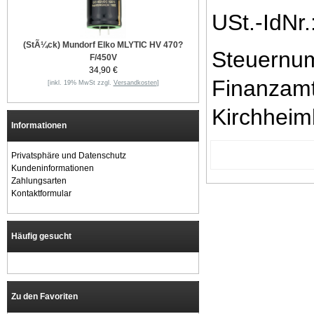
USt.-IdNr
(StÃ¼ck) Mundorf Elko MLYTIC HV 470?
Steuernum
F/450V
34,90 €
Finanzam
[inkl. 19% MwSt zzgl.
Versandkosten
]
Kirchhei
Informationen
Privatsphäre und Datenschutz
Kundeninformationen
Zahlungsarten
Kontaktformular
Häufig gesucht
Zu den Favoriten