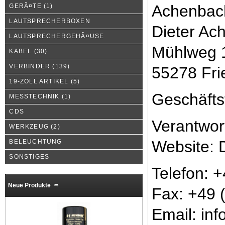
Achenbac
GERÃ¤TE
(1)
LAUTSPRECHERBOXEN
Dieter Ac
LAUTSPRECHERGEHÃ¤USE
Mühlweg 
KABEL
(30)
VERBINDER
(139)
55278 Fr
19-ZOLL ARTIKEL
(5)
Geschäfts
MESSTECHNIK
(1)
CDS
Verantwort
WERKZEUG
(2)
Website: 
BELEUCHTUNG
SONSTIGES
Telefon: 
Neue Produkte
Fax: +49 
Email: inf