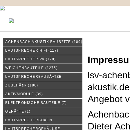
KONTAKT
MEIN KONTO
IMPRESSUM
ACHENBACH AKUSTIK BAUS?TZE
(109)
Impressum
LAUTSPRECHER HIFI
(117)
Impress
LAUTSPRECHER PA
(170)
WEICHENBAUTEILE
(1275)
lsv-achen
LAUTSPRECHERBAUSÃ¤TZE
akustik.de
ZUBEHÃ¶R
(186)
AKTIVMODULE
(39)
Angebot 
ELEKTRONISCHE BAUTEILE
(7)
Achenbac
GERÃ¤TE
(1)
LAUTSPRECHERBOXEN
Dieter Ac
LAUTSPRECHERGEHÃ¤USE