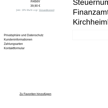
Steuernum
F/450V
39,90 €
Finanzam
[inkl. 19% MwSt zzgl.
Versandkosten
]
Kirchhei
Informationen
Privatsphäre und Datenschutz
Kundeninformationen
Zahlungsarten
Kontaktformular
Häufig gesucht
Zu den Favoriten
Zu Favoriten hinzufügen