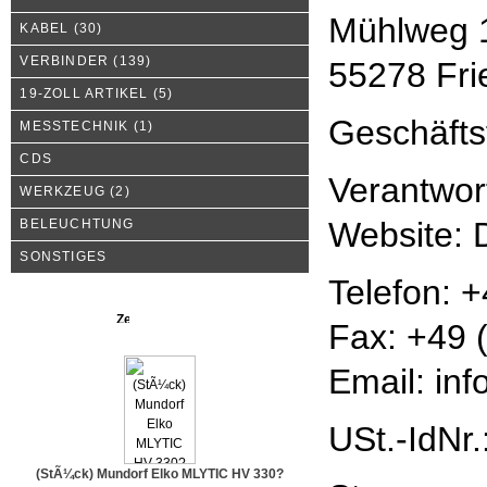
Mühlweg 
KABEL
(30)
VERBINDER
(139)
55278 Fr
19-ZOLL ARTIKEL
(5)
Geschäfts
MESSTECHNIK
(1)
CDS
Verantwort
WERKZEUG
(2)
Website: 
BELEUCHTUNG
SONSTIGES
Telefon: 
Neue Produkte
Fax: +49 
Email: inf
USt.-IdNr
(StÃ¼ck) Mundorf Elko MLYTIC HV 330?