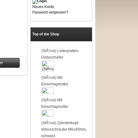
Neues Konto
Passwort vergessen?
Top of the Shop
1
(StÃ¼ck) Leiterplatten-
Distanzhalter
er
2
(StÃ¼ck) M6
Einschlagmutter
3
(StÃ¼ck) M5
Einschlagmutter
4
(StÃ¼ck) Zylinderkopf-
Imbusschraube M6x40mm,
schwarz