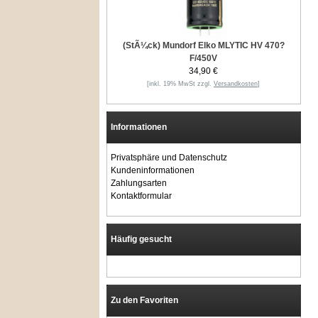
(StÃ¼ck) Mundorf Elko MLYTIC HV 470?
F/450V
34,90 €
[inkl. 19% MwSt zzgl.
Versandkosten
]
Informationen
Privatsphäre und Datenschutz
Kundeninformationen
Zahlungsarten
Kontaktformular
Häufig gesucht
Zu den Favoriten