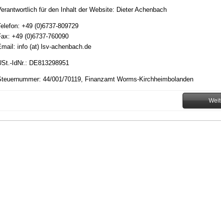
erantwortlich für den Inhalt der Website: Dieter Achenbach
elefon: +49 (0)6737-809729
ax: +49 (0)6737-760090
mail: info (at) lsv-achenbach.de
St.-IdNr.: DE813298951
Steuernummer: 44/001/70119, Finanzamt Worms-Kirchheimbolanden
Weit