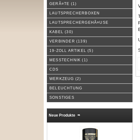
GERÃ¤TE
(1)
V
LAUTSPRECHERBOXEN
T
LAUTSPRECHERGEHÃ¤USE
F
E
KABEL
(30)
U
VERBINDER
(139)
19-ZOLL ARTIKEL
(5)
MESSTECHNIK
(1)
CDS
WERKZEUG
(2)
BELEUCHTUNG
SONSTIGES
Neue Produkte