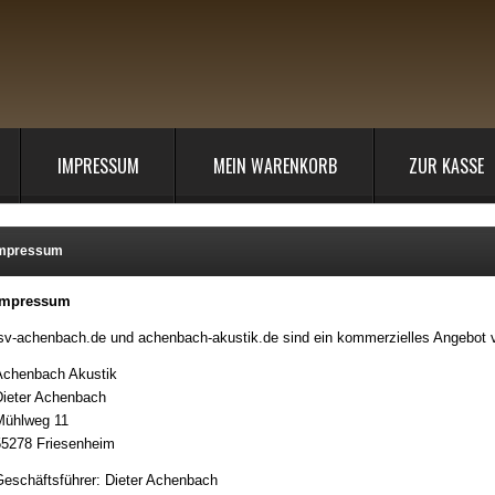
IMPRESSUM
MEIN WARENKORB
ZUR KASSE
mpressum
Impressum
sv-achenbach.de und achenbach-akustik.de sind ein kommerzielles Angebot 
Achenbach Akustik
ieter Achenbach
Mühlweg 11
5278 Friesenheim
eschäftsführer: Dieter Achenbach