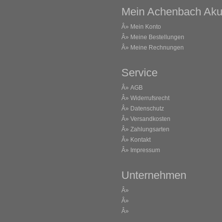
Mein Achenbach Aku
Â»
Mein Konto
Â»
Meine Bestellungen
Â»
Meine Rechnungen
Service
Â»
AGB
Â»
Widerrufsrecht
Â»
Datenschutz
Â»
Versandkosten
Â»
Zahlungsarten
Â»
Kontakt
Â»
Impressum
Unternehmen
Â»
Â»
Â»