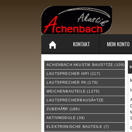
KONTAKT
MEIN KONTO
ACHENBACH AKUSTIK BAUS?TZE
(109)
I
LAUTSPRECHER HIFI
(117)
LAUTSPRECHER PA
(170)
l
WEICHENBAUTEILE
(1275)
LAUTSPRECHERBAUSÃ¤TZE
D
ZUBEHÃ¶R
(186)
AKTIVMODULE
(39)
5
ELEKTRONISCHE BAUTEILE
(7)
G