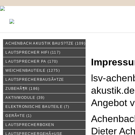
KONTAKT
MEIN KONTO
IMPRESSUM
ACHENBACH AKUSTIK BAUS?TZE
(109)
Impressum
LAUTSPRECHER HIFI
(117)
Impress
LAUTSPRECHER PA
(170)
WEICHENBAUTEILE
(1275)
lsv-achen
LAUTSPRECHERBAUSÃ¤TZE
akustik.de
ZUBEHÃ¶R
(186)
AKTIVMODULE
(39)
Angebot 
ELEKTRONISCHE BAUTEILE
(7)
Achenbac
GERÃ¤TE
(1)
LAUTSPRECHERBOXEN
Dieter Ac
LAUTSPRECHERGEHÃ¤USE