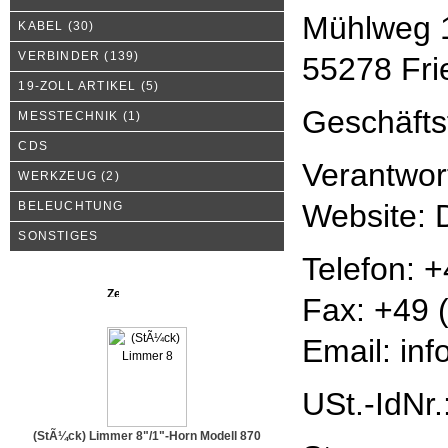
Mühlweg 
KABEL
(30)
VERBINDER
(139)
55278 Fr
19-ZOLL ARTIKEL
(5)
Geschäfts
MESSTECHNIK
(1)
CDS
Verantwort
WERKZEUG
(2)
Website: 
BELEUCHTUNG
SONSTIGES
Telefon: 
Neue Produkte
Fax: +49 
Email: inf
USt.-IdNr
(StÃ¼ck) Limmer 8"/1"-Horn Modell 870