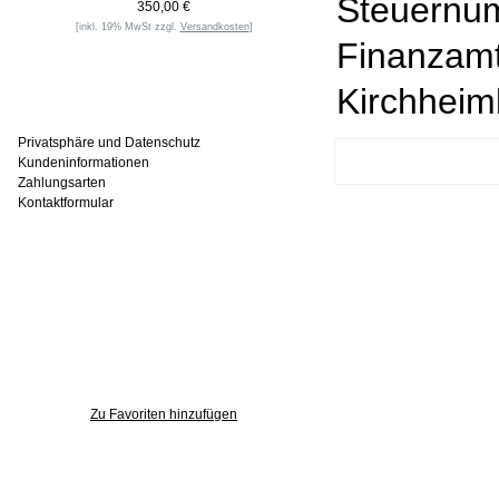
Steuernum
350,00 €
[inkl. 19% MwSt zzgl.
Versandkosten
]
Finanzam
Kirchhei
Informationen
Privatsphäre und Datenschutz
Kundeninformationen
Zahlungsarten
Kontaktformular
Häufig gesucht
Zu den Favoriten
Zu Favoriten hinzufügen
Wer ist online?