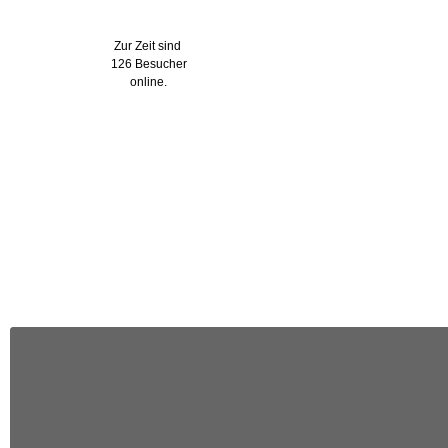
Wer ist online?
Zur Zeit sind
126 Besucher
online.