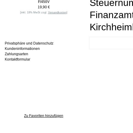
Steuernum
F/450V
19,90 €
Finanzam
[inkl. 19% MwSt zzgl.
Versandkosten
]
Kirchhei
Informationen
Privatsphäre und Datenschutz
Kundeninformationen
Zahlungsarten
Kontaktformular
Häufig gesucht
Zu den Favoriten
Zu Favoriten hinzufügen