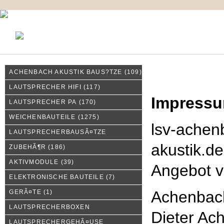
KONTAKT
MEIN KONTO
IMPRESSUM
ACHENBACH AKUSTIK BAUS?TZE
(109)
Impressum
LAUTSPRECHER HIFI
(117)
Impress
LAUTSPRECHER PA
(170)
WEICHENBAUTEILE
(1275)
lsv-achen
LAUTSPRECHERBAUSÃ¤TZE
akustik.de
ZUBEHÃ¶R
(186)
AKTIVMODULE
(39)
Angebot 
ELEKTRONISCHE BAUTEILE
(7)
Achenbac
GERÃ¤TE
(1)
LAUTSPRECHERBOXEN
Dieter Ac
LAUTSPRECHERGEHÃ¤USE