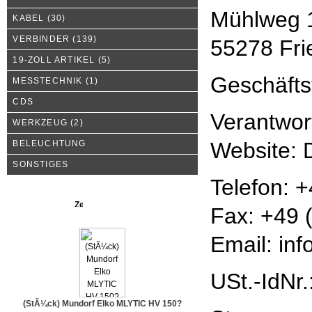
Mühlweg 
KABEL
(30)
VERBINDER
(139)
55278 Fr
19-ZOLL ARTIKEL
(5)
Geschäfts
MESSTECHNIK
(1)
CDS
Verantwort
WERKZEUG
(2)
Website: 
BELEUCHTUNG
SONSTIGES
Telefon: 
Neue Produkte
Fax: +49 
Email: inf
USt.-IdNr
(StÃ¼ck) Mundorf Elko MLYTIC HV 150?