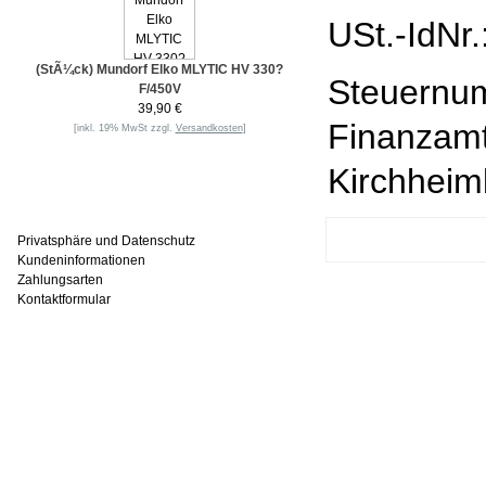
USt.-IdNr
(StÃ¼ck) Mundorf Elko MLYTIC HV 330?
Steuernum
F/450V
39,90 €
Finanzam
[inkl. 19% MwSt zzgl.
Versandkosten
]
Kirchhei
Informationen
Privatsphäre und Datenschutz
Kundeninformationen
Zahlungsarten
Kontaktformular
Häufig gesucht
Zu den Favoriten