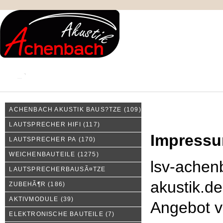
KONTAKT
MEIN KONTO
IMPRESSUM
ACHENBACH AKUSTIK BAUS?TZE
(109)
Impressum
LAUTSPRECHER HIFI
(117)
Impress
LAUTSPRECHER PA
(170)
WEICHENBAUTEILE
(1275)
lsv-achen
LAUTSPRECHERBAUSÃ¤TZE
akustik.de
ZUBEHÃ¶R
(186)
AKTIVMODULE
(39)
Angebot 
ELEKTRONISCHE BAUTEILE
(7)