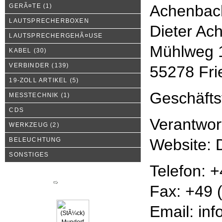
Achenbac
GERÃ¤TE
(1)
LAUTSPRECHERBOXEN
Dieter Ac
LAUTSPRECHERGEHÃ¤USE
Mühlweg 
KABEL
(30)
VERBINDER
(139)
55278 Fr
19-ZOLL ARTIKEL
(5)
Geschäfts
MESSTECHNIK
(1)
CDS
Verantwort
WERKZEUG
(2)
Website: 
BELEUCHTUNG
SONSTIGES
Telefon: 
Neue Produkte
Fax: +49 
Email: inf