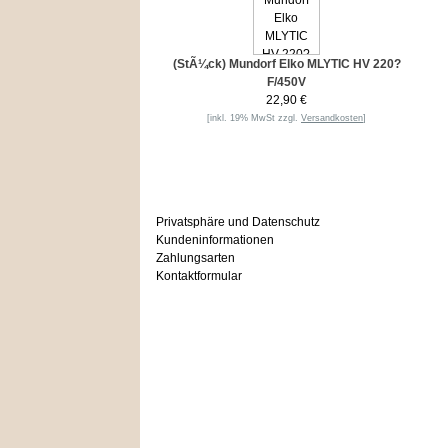
(StÃ¼ck) Mundorf Elko MLYTIC HV 220?
F/450V
22,90 €
[inkl. 19% MwSt zzgl.
Versandkosten
]
Informationen
Privatsphäre und Datenschutz
Kundeninformationen
Zahlungsarten
Kontaktformular
Häufig gesucht
Zu den Favoriten