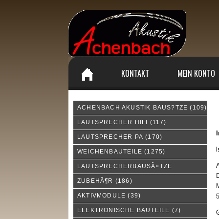
KONTAKT
MEIN KONTO
ACHENBACH AKUSTIK BAUS?TZE
(109)
I
LAUTSPRECHER HIFI
(117)
LAUTSPRECHER PA
(170)
l
WEICHENBAUTEILE
(1275)
LAUTSPRECHERBAUSÃ¤TZE
D
ZUBEHÃ¶R
(186)
AKTIVMODULE
(39)
5
ELEKTRONISCHE BAUTEILE
(7)
G