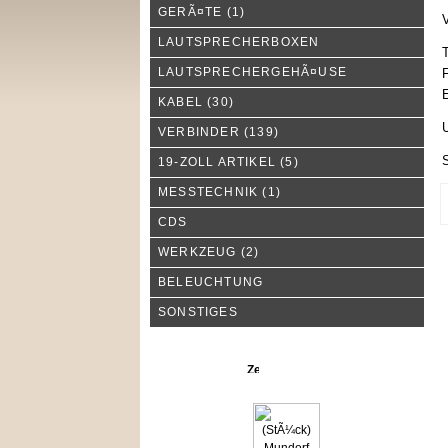
GERÃ¤TE
(1)
V
LAUTSPRECHERBOXEN
T
LAUTSPRECHERGEHÃ¤USE
F
E
KABEL
(30)
U
VERBINDER
(139)
19-ZOLL ARTIKEL
(5)
MESSTECHNIK
(1)
CDS
WERKZEUG
(2)
BELEUCHTUNG
SONSTIGES
Neue Produkte