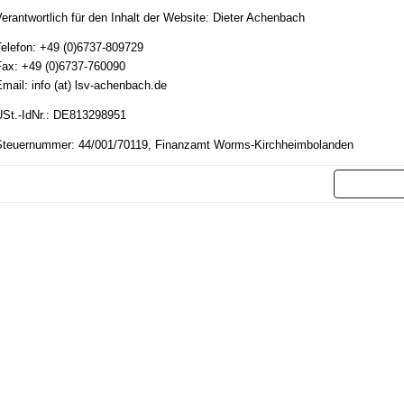
erantwortlich für den Inhalt der Website: Dieter Achenbach
elefon: +49 (0)6737-809729
ax: +49 (0)6737-760090
mail: info (at) lsv-achenbach.de
St.-IdNr.: DE813298951
Steuernummer: 44/001/70119, Finanzamt Worms-Kirchheimbolanden
Weit