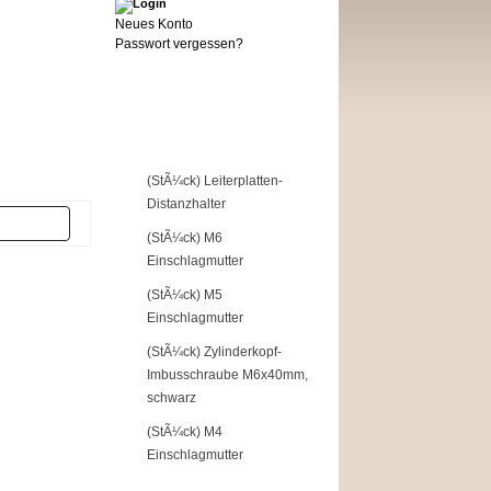
Neues Konto
Passwort vergessen?
Top of the Shop
1
(StÃ¼ck) Leiterplatten-
Distanzhalter
er
2
(StÃ¼ck) M6
Einschlagmutter
3
(StÃ¼ck) M5
Einschlagmutter
4
(StÃ¼ck) Zylinderkopf-
Imbusschraube M6x40mm,
schwarz
5
(StÃ¼ck) M4
Einschlagmutter