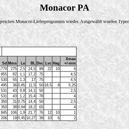
Monacor PA
angreichen Monacor-Lieferprogramms wieder. Ausgewählt wurden Typen, 
Xmax
Sd
Mms
Le
BL
Dvc
Lvc
Hag
+/-mm
1770
275
2,5
24,5
99
22
10
6
855
82
1,1
17,2
75
4,5
530
55
1,3
17
75
4,5
495
36
0,85
11,5
50
18,5
8
5,25
531
43
0,8
14,1
50
2,5
531
43
1,2
15,4
78
4
350
31
0,75
14,4
50
2,5
350
38
0,94
18,2
65
4
845
106
1,9
21,7
76
12
10
1
206
19
0,45
10,27
38
10
6
2