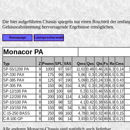
Die hier aufgeführten Chassis spiegeln nur einen Bruchteil der umf
Gehäuseabstimmung hervorragende Ergebnisse ermöglichen.
Monacor PA
Typ
Z
Pnenn
SPL
VAS
Qms
Qes
Qts
Fs
Re
Cms
SP-55/1200 PA
8
1000
97
597
11,02
0,48
0,46
26
6,3
0,14
SP-330 PAX
8
175
99
365
5,86
0,3
0,29
30
6,5
0,35
SP-385 PAX
8
125
97
190
5,09
0,25
0,24
33
6,3
0,43
SP-305 PA
8
150
96
316
4,95
0,3
0,28
28
6,0
0,89
SP-12/100 PA
8
100
100
68
5,2
0,51
0,46
55
6,8
0,17
SP-12/200 PA
8
200
100
114
4,34
0,35
0,33
45
6,8
0,29
SP-10/100 PA
8
100
98
32
4,1
0,42
0,38
65
6,9
0,18
SP-10/150 PA
8
150
98
34
5,36
0,3
0,29
60
6,9
0,19
C-15-250 BASS
8
250
99
160
4,78
0,34
0,32
40
6,0
0,15
C-8-100 GP
8
100
96
14
3,93
0,57
0,50
80
6,3
0,21
Alle anderen Monacor-Chassis sind natürlich auch lieferbar.